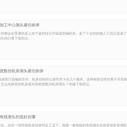
加工中心测头避坑铁律
车间都会在普通机床上加个旋转转台升级成四轴机床。多了个会转的轴人工找正就成了
测头咱们看下面四点。
度数控机床测头避坑铁律
板或者医疗器械的车间，机床切削的公差经常卡在几个微米。这种精密活绝对离不开高
。怎么给娇贵的机床选对高精度数控机床测头？死磕下面四点。
有线测头到底好在哪
探头，但在一些特殊机床或者特定工况下，拖着一根电线的有线测头依然是很多老调机