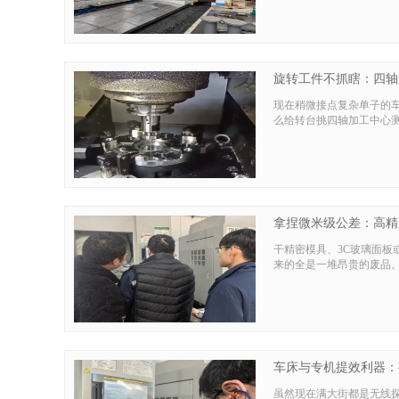
旋转工件不抓瞎：四轴
现在稍微接点复杂单子的
么给转台挑四轴加工中心
拿捏微米级公差：高精
干精密模具、3C玻璃面
来的全是一堆昂贵的废品
车床与专机提效利器：
虽然现在满大街都是无线