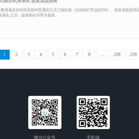
式数控机床测头 提效实战指南
，数量最多的绝对是那种普通的立式三轴机床（比如咱们常说的850）。很多老板觉得
床测头 之后，提效的杠杆率才最高。
1
2
3
4
5
6
7
8
...
238
239
微信公众号
手机端