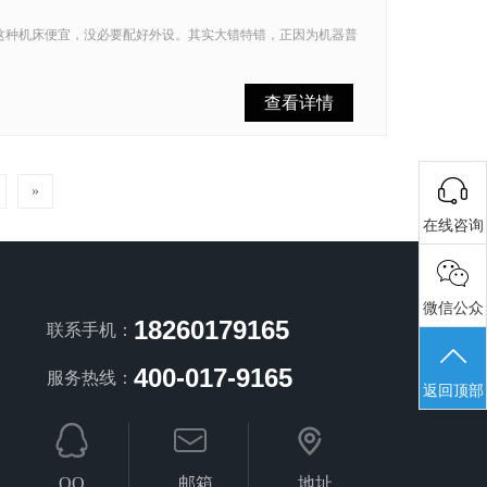
这种机床便宜，没必要配好外设。其实大错特错，正因为机器普
查看详情
»
在线咨询
微信公众
18260179165
联系手机：
号
400-017-9165
服务热线：
返回顶部
QQ
邮箱
地址