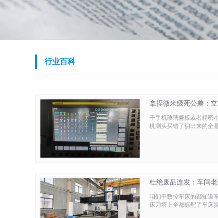
行业百科
拿捏微米级死公差：立
干手机玻璃盖板或者精密
机测头买错了切出来的全
杜绝废品连发：车间老
咱们干数控车床的都知道
床刀塔上全都标配了车床