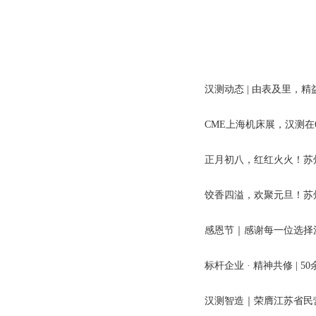
实修营》
汉测动态 | 由表及里，精
CME上海机床展，汉测在
正月初八，红红火火！苏
饺香四溢，欢聚元旦！苏州
感恩节｜感谢每一位选择
标杆企业 · 精神共修 | 
汉测智造｜荣膺江苏省民