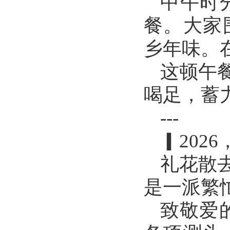
中午时
餐。大家
乡年味。
这顿午
喝足，蓄
---
▎202
礼花散
是一派繁
致敬爱