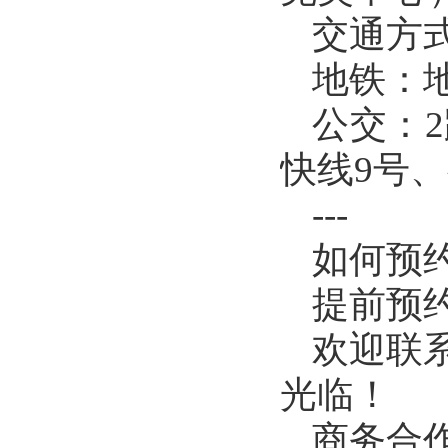
交通方
地铁：地
公交：2
快线9号
---
如何预
提前预
欢迎联
光临！
商务合