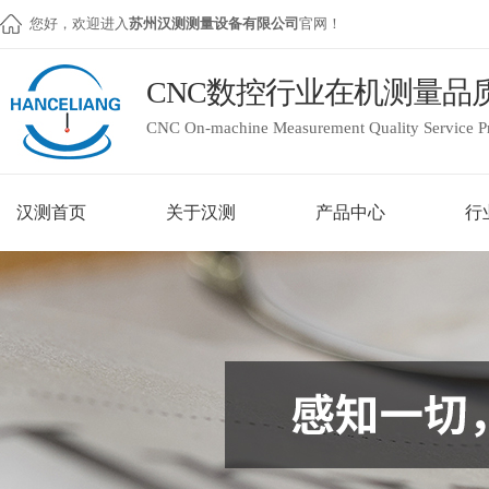
您好，欢迎进入
苏州汉测测量设备有限公司
官网！
CNC数控行业在机测量品
CNC On-machine Measurement Quality Service P
汉测首页
关于汉测
产品中心
行