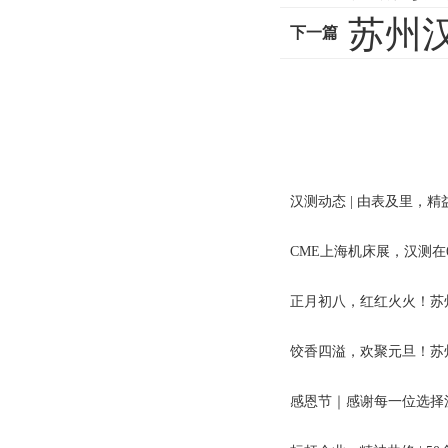
苏州
下一篇
队
汉测动态 | 由表及里，精
CME上海机床展，汉测在
正月初八，红红火火！苏
饺香四溢，欢聚元旦！苏州
感恩节｜感谢每一位选择