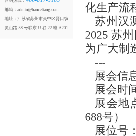
营销热线：
化生产流
邮箱：admin@hanceliang.com
苏州汉
地址：江苏省苏州市吴中区胥口镇
灵山路 88 号联东 U 谷 22 幢 A201
2025
为广大制
---
展会信
展会时间：
展会地
688号）
展位号：