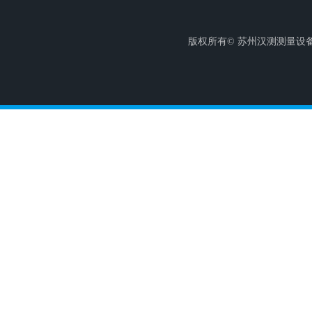
版权所有© 苏州汉测测量设