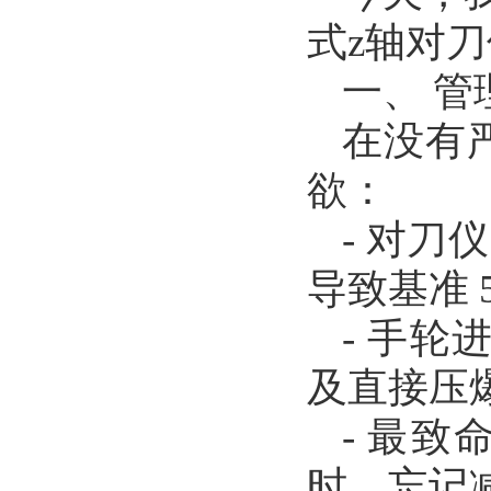
式z轴对
一、 
在没有
欲：
- 对
导致基准 5
- 手轮
及直接压
- 最
时，忘记减