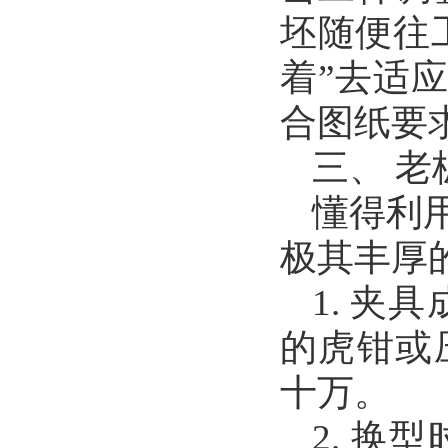
坯随便往
着”去适应
合图纸要
三、 
懂得利
极其丰厚
1. 
的虎钳或
十万。
2. 换