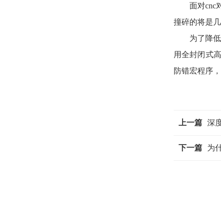
面对cn
撞碎的将是几
为了降
用全封闭式
防错宏程序，
上一篇
深
下一篇
为什