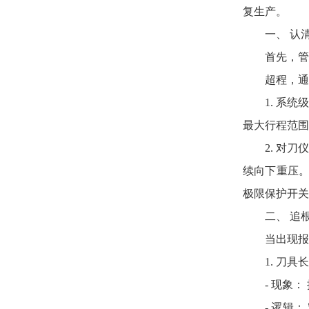
复生产。
一、 认
首先，管
超程，通
1. 系
最大行程范围
2. 对
续向下重压。
极限保护开关
二、 追
当出现报
1. 刀
- 现象
- 逻辑