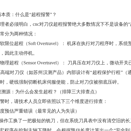
清本质：什么是“超程报警”？
理者必须明白，cnc对刀仪超程报警绝大多数情况下不是设备的“
常分为两种情况：
统级软限位超程（Soft Overtravel）： 机床在执行对刀程序
，因此主动停机。
刀仪物理超程（Sensor Overtravel）： 刀具压在对刀仪上
高端对刀仪（如苏州汉测产品）内部设计有“超程保护行程”（
时，硬线强制切断机床伺服使能，防止对刀仪被彻底压碎。
根溯源：为什么会发生超程？（排障三大排查点）
警时，请技术人员立即依照以下三个维度进行排查：
具长度预估严重错误（最常见的人为失误）
： 操作工换了一把极短的铣刀，但在系统刀具表中没有清空旧的
： 宏程序在控制主轴下降时，会根据预估长度计算出一个“安全到