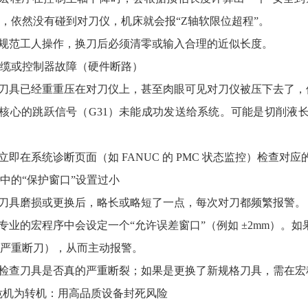
，依然没有碰到对刀仪，机床就会报“Z轴软限位超程”。
： 规范工人操作，换刀后必须清零或输入合理的近似长度。
号线缆或控制器故障（硬件断路）
： 刀具已经重重压在对刀仪上，甚至肉眼可见对刀仪被压下去了
： 核心的跳跃信号（G31）未能成功发送给系统。可能是切削
： 立即在系统诊断页面（如 FANUC 的 PMC 状态监控）检查
程序中的“保护窗口”设置过小
： 刀具磨损或更换后，略长或略短了一点，每次对刀都频繁报警。
： 专业的宏程序中会设定一个“允许误差窗口”（例如 ±2mm）
严重断刀），从而主动报警。
： 检查刀具是否真的严重断裂；如果是更换了新规格刀具，需在
危机为转机：用高品质设备封死风险