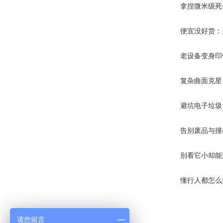
拿捏微米级死
便宜没好货：
老设备变身印
复杂曲面克星
避坑电子垃圾
告别废品与撞
别看它小却能
懂行人都怎么
请您留言