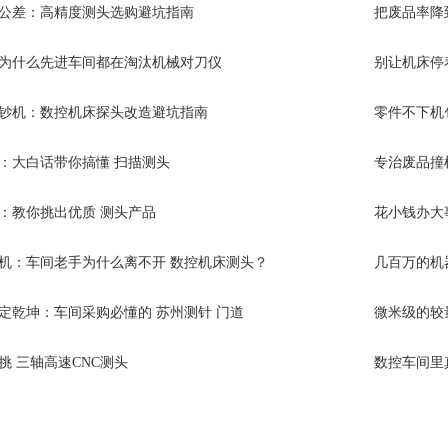
公差：高精度测头选购避坑指南
把废品率降
为什么先进车间都在淘汰机械对刀仪
别让机床停
钞机：数控机床探头改造避坑指南
零件不下机
：大白话带你搞懂 扫描测头
专治废品撞
：教你挑出优质 测头产品
花小钱办大
机：车间老手为什么离不开 数控机床测头？
几百万的机
定乾坤：车间采购必懂的 苏州测针 门道
微米级的较
挑 三轴高速CNC测头
数控车间里