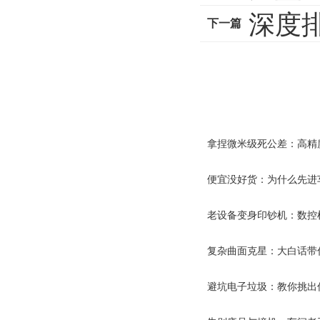
深度排
头”
下一篇
拿捏微米级死公差：高精
便宜没好货：为什么先进
老设备变身印钞机：数控
复杂曲面克星：大白话带
避坑电子垃圾：教你挑出