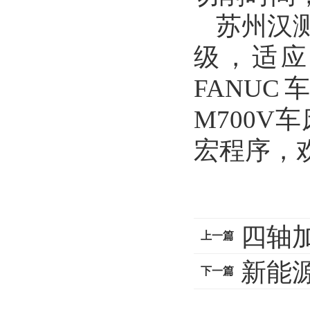
苏州汉
级，适应
FANUC车
M700
宏程序，
四轴
上一篇
新能
何用测头
下一篇
量”方案